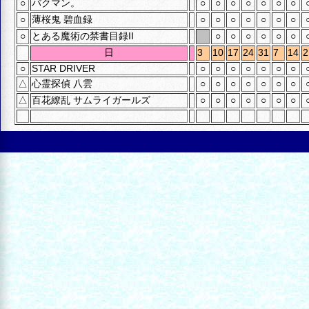
○
バクマン。
○
○
○
○
○
○
○
○
薄桜鬼 碧血録
○
○
○
○
○
○
○
○
とある魔術の禁書目録II
○
○
○
○
○
○
日
3
10
17
24
31
7
14
2
○
STAR DRIVER
○
○
○
○
○
○
○
△
心霊探偵 八雲
○
○
○
○
○
○
○
△
百花繚乱 サムライガールズ
○
○
○
○
○
○
○