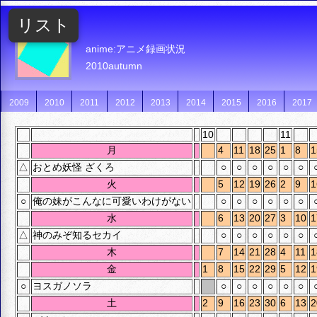
リスト
anime:アニメ録画状況
2010autumn
2009
2010
2011
2012
2013
2014
2015
2016
2017
10
11
月
4
11
18
25
1
8
1
△
おとめ妖怪 ざくろ
○
○
○
○
○
○
火
5
12
19
26
2
9
1
○
俺の妹がこんなに可愛いわけがない
○
○
○
○
○
○
水
6
13
20
27
3
10
1
△
神のみぞ知るセカイ
○
○
○
○
○
○
木
7
14
21
28
4
11
1
金
1
8
15
22
29
5
12
1
○
ヨスガノソラ
○
○
○
○
○
○
土
2
9
16
23
30
6
13
2