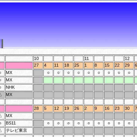
10
11
12
27
4
11
18
25
1
8
15
22
29
○
MX
○
○
○
○
○
○
○
○
○
○
MX
○
NHK
△
MX
28
5
12
19
26
2
9
16
23
30
△
MX
○
BS11
○
○
○
○
○
○
○
○
○
△
テレビ東京