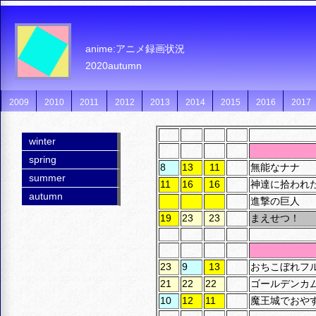
anime:アニメ録画状況
2020autumn
2009
2010
2011
2012
2013
2014
2015
2016
2017
winter
spring
8
13
11
無能なナナ
summer
11
16
16
神達に拾われ
autumn
進撃の巨人
19
23
23
まえせつ！
23
9
13
おちこぼれフ
21
22
22
ゴールデンカム
10
12
11
魔王城でおや