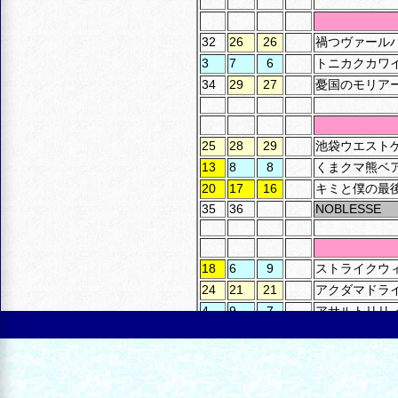
32
26
26
禍つヴァール
3
7
6
トニカクカワ
34
29
27
憂国のモリア
25
28
29
池袋ウエスト
13
8
8
くまクマ熊ベ
20
17
16
キミと僕の最
35
36
NOBLESSE
18
6
9
ストライクウィッチ
24
21
21
アクダマドラ
4
9
7
アサルトリリ
12
19
18
100万の命の
1
2
2
魔女の旅々