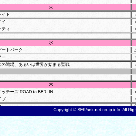
火
ハイト
イイ
ーティ
水
ゲートパーク
アー
後の戦場、あるいは世界が始まる聖戦
木
ーズ ROAD to BERLIN
イブ
ィ
Copyright © SEK/sek-net.no-ip.info. All Ri
金
上に俺は立っている