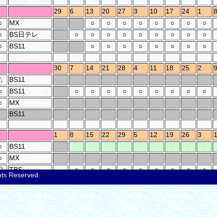
29
6
13
20
27
3
10
17
24
1
○
MX
○
○
○
○
○
○
○
○
○
BS日テレ
○
○
○
○
○
○
○
○
○
○
BS11
○
○
○
○
○
○
○
○
30
7
14
21
28
4
11
18
25
2
△
BS11
○
BS11
○
○
○
○
○
○
○
○
○
○
MX
BS11
1
8
15
22
29
5
12
19
26
3
○
BS11
○
MX
◎
TBS
○
○
○
○
○
○
○
○
○
ghts Reserved.
2
9
16
23
30
6
13
20
27
4
○
MX
○
○
○
○
○
○
○
○
○
○
◎
BS11
○
○
○
○
○
○
○
○
○
○