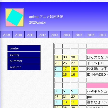
anime:アニメ録画状況
2020winter
2009
2010
2011
2012
2013
2014
2015
2016
2017
winter
spring
31
30
30
ぼくのとなり
summer
29
25
27
ドロヘドロ
autumn
7
17
19
映像研には手
4
15
16
ID:INVAD
3
5
5
へやキャン△
26
31
32
pet
9
13
11
群れなせ！シ
37
38
38
なつなぐ！