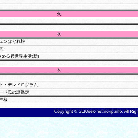
火
水
ェンはぐれ旅
ズ
始める異世界生活(新)
木
ト・デンドログラム
ード氏の謎鑑定
神様
Copyright © SEK/sek-net.no-ip.info. All Ri
いってくれたら死ぬ
くん
金