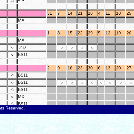
31
7
14
21
28
4
11
18
25
MX
1
8
15
22
29
5
12
19
26
MX
○
フジ
○
○
○
○
○
BS11
2
9
16
23
30
6
13
20
27
○
BS11
○
BS11
○
○
○
○
○
○
○
○
△
BS11
○
MX
△
BS11
ghts Reserved.
○
TBS
○
○
○
○
○
○
○
○
△
TBS
3
10
17
24
31
7
14
21
28