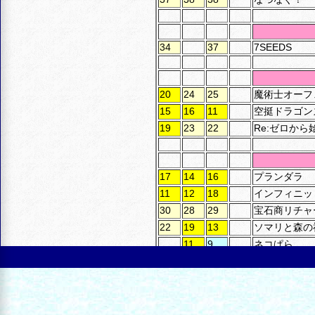
34
37
7SEEDS
20
24
25
魔術士オーフ
15
16
11
空挺ドラゴン
19
23
22
Re:ゼロから
17
14
16
プランダラ
11
12
18
インフィニッ
30
28
29
宝石商リチャ
22
19
13
ソマリと森の
11
9
ネコぱら
12
10
8
推しが武道館
25
25
25
地縛少年花子