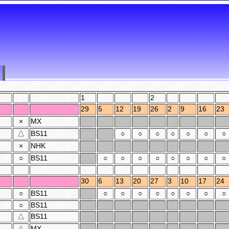
1
2
29
5
12
19
26
2
9
16
23
×
MX
△
BS11
○
○
○
○
○
○
○
×
NHK
○
BS11
○
○
○
○
○
○
○
○
30
6
13
20
27
3
10
17
24
○
BS11
○
○
○
○
○
○
○
○
○
BS11
△
BS11
△
MX